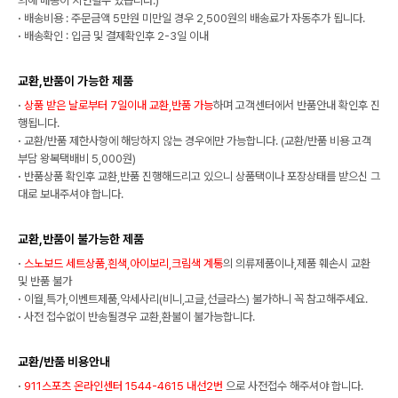
의해 배송이 지연될수 있습니다.)
·
배송비용 : 주문금액 5만원 미만일 경우 2,500원의 배송료가 자동추가 됩니다.
·
배송확인 : 입금 및 결제확인후 2-3일 이내
교환,반품이 가능한 제품
·
상품 받은 날로부터 7일이내 교환,반품 가능
하며 고객센터에서 반품안내 확인후 진
행됩니다.
·
교환/반품 제한사항에 해당하지 않는 경우에만 가능합니다. (교환/반품 비용 고객
부담 왕복택배비 5,000원)
·
반품상품 확인후 교환,반품 진행해드리고 있으니 상품택이나 포장상태를 받으신 그
대로 보내주셔야 합니다.
교환,반품이 불가능한 제품
·
스노보드 세트상품,흰색,아이보리,크림색 계통
의 의류제품이나,제품 훼손시 교환
및 반품 불가
·
이월,특가,이벤트제품,악세사리(비니,고글,선글라스) 불가하니 꼭 참고해주세요.
·
사전 접수없이 반송될경우 교환,환불이 불가능합니다.
교환/반품 비용안내
·
911스포츠 온라인센터 1544-4615 내선2번
으로 사전접수 해주셔야 합니다.