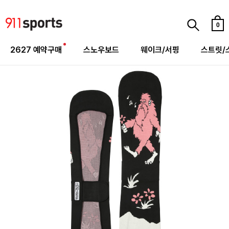
0
2627 예약구매
스노우보드
웨이크/서핑
스트릿/