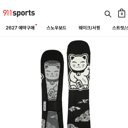
0
2627 예약구매
스노우보드
웨이크/서핑
스트릿/