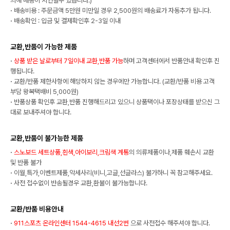
의해 배송이 지연될수 있습니다.)
·
배송비용 : 주문금액 5만원 미만일 경우 2,500원의 배송료가 자동추가 됩니다.
·
배송확인 : 입금 및 결제확인후 2-3일 이내
교환,반품이 가능한 제품
·
상품 받은 날로부터 7일이내 교환,반품 가능
하며 고객센터에서 반품안내 확인후 진
행됩니다.
·
교환/반품 제한사항에 해당하지 않는 경우에만 가능합니다. (교환/반품 비용 고객
부담 왕복택배비 5,000원)
·
반품상품 확인후 교환,반품 진행해드리고 있으니 상품택이나 포장상태를 받으신 그
대로 보내주셔야 합니다.
교환,반품이 불가능한 제품
·
스노보드 세트상품,흰색,아이보리,크림색 계통
의 의류제품이나,제품 훼손시 교환
및 반품 불가
·
이월,특가,이벤트제품,악세사리(비니,고글,선글라스) 불가하니 꼭 참고해주세요.
·
사전 접수없이 반송될경우 교환,환불이 불가능합니다.
교환/반품 비용안내
·
911스포츠 온라인센터 1544-4615 내선2번
으로 사전접수 해주셔야 합니다.